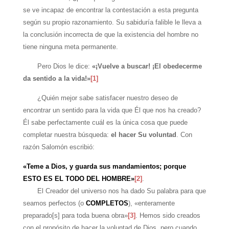
se ve incapaz de encontrar la contestación a esta pregunta
según su propio razonamiento. Su sabiduría falible le lleva a
la conclusión incorrecta de que la existencia del hombre no
tiene ninguna meta permanente.
Pero Dios le dice:
«¡Vuelve a buscar! ¡El obedecerme
da sentido a la vida!»
[1]
¿Quién mejor sabe satisfacer nuestro deseo de
encontrar un sentido para la vida que Él que nos ha creado?
Él sabe perfectamente cuál es la única cosa que puede
completar nuestra búsqueda:
el hacer Su voluntad
. Con
razón Salomón escribió:
«Teme a Dios, y guarda sus mandamientos; porque
ESTO ES EL TODO DEL HOMBRE»
[2]
.
El Creador del universo nos ha dado Su palabra para que
seamos perfectos (o
COMPLETOS
), «enteramente
preparado[s] para toda buena obra»
[3]
. Hemos sido creados
con el propósito de hacer la voluntad de Dios, pero cuando