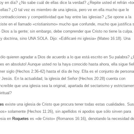
y en día? ¿No sabe cuál de ellas dice la verdad? ¿Repite usted el refrán «t
 ellas? ¿O tal vez es miembro de una iglesia, pero ve en ella mucho que le
contradicciones y competitividad que hay entre las iglesias? ¿Se opone a la
xiste en el llamado «cristianismo» mucho que confunde, mucho que justifica 
Dios a la gente; sin embargo, debe comprender que Cristo no tiene la culpa.
 y doctrina, sino UNA SOLA. Dijo: «Edificaré mi iglesia» (Mateo 16:18). Una
 quieren agradar a Dios de acuerdo a lo que está escrito en Su palabra? ¿
 es en absoluto! Aunque usted no la haya conocido hasta ahora, ella sigue fie
mer siglo (Hechos 2:36-42) hasta el día de hoy. Ella es el conjunto de person
r Jesús. En la actualidad, la iglesia del Señor (Hechos 20:28) cuenta con
eíble que una iglesia sea la original, apartada del sectarismo y estrictame
iritual?
es
existe una iglesia de Cristo que procura tener todas estas cualidades. Su
nos» solamente (Hechos 11:26), sin apellidos ni apodos que sólo sirven para
esia en
Roquetes
es «de Cristo» (Romanos 16:16), denotando la necesidad d