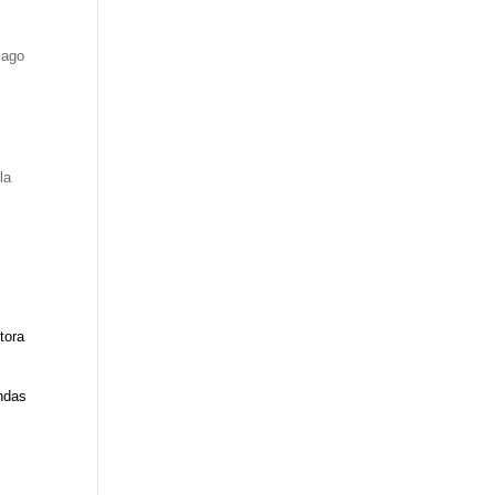
iago
la
tora
ndas