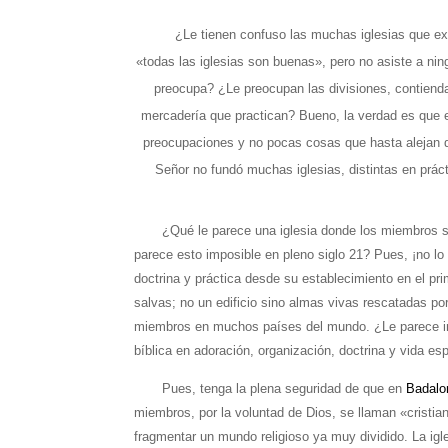
¿Le tienen confuso las muchas iglesias que existe
«todas las iglesias son buenas», pero no asiste a nin
preocupa? ¿Le preocupan las divisiones, contienda
mercadería que practican? Bueno, la verdad es que 
preocupaciones y no pocas cosas que hasta alejan de
Señor no fundó muchas iglesias, distintas en prác
¿Qué le parece una iglesia donde los miembros sólo
parece esto imposible en pleno siglo 21? Pues, ¡no lo
doctrina y práctica desde su establecimiento en el pri
salvas; no un edificio sino almas vivas rescatadas po
miembros en muchos países del mundo. ¿Le parece incr
bíblica en adoración, organización, doctrina y vida esp
Pues, tenga la plena seguridad de que en
Badalo
miembros, por la voluntad de Dios, se llaman «cristia
fragmentar un mundo religioso ya muy dividido. La igl