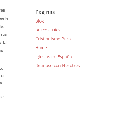
rán
Páginas
ue le
Blog
la
Busco a Dios
 sus
Cristianismo Puro
. El
Home
na
iglesias en España
Reúnase con Nosotros
Le
l en
as
nte
e