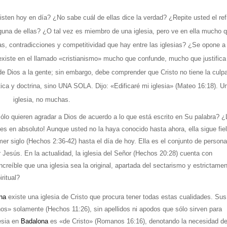
n hoy en día? ¿No sabe cuál de ellas dice la verdad? ¿Repite usted el ref
guna de ellas? ¿O tal vez es miembro de una iglesia, pero ve en ella mucho q
s, contradicciones y competitividad que hay entre las iglesias? ¿Se opone a 
existe en el llamado «cristianismo» mucho que confunde, mucho que justifica
 Dios a la gente; sin embargo, debe comprender que Cristo no tiene la culpa
tica y doctrina, sino UNA SOLA. Dijo: «Edificaré mi iglesia» (Mateo 16:18). U
iglesia, no muchas.
 quieren agradar a Dios de acuerdo a lo que está escrito en Su palabra? ¿
 es en absoluto! Aunque usted no la haya conocido hasta ahora, ella sigue fie
mer siglo (Hechos 2:36-42) hasta el día de hoy. Ella es el conjunto de person
r Jesús. En la actualidad, la iglesia del Señor (Hechos 20:28) cuenta con
eíble que una iglesia sea la original, apartada del sectarismo y estrictame
iritual?
na
existe una iglesia de Cristo que procura tener todas estas cualidades. Sus
nos» solamente (Hechos 11:26), sin apellidos ni apodos que sólo sirven para
esia en
Badalona
es «de Cristo» (Romanos 16:16), denotando la necesidad d