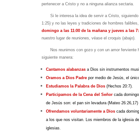
pertenecer a Cristo y no a ninguna alianza sectaria.
Si le interesa la idea de servir a Cristo, siguiendo
1:25) y no las leyes y tradiciones de hombres falibl
domingo a las 11:00 de la mañana y jueves a las 7:
nuestro lugar de reuniones, véase el croquis (abajo).
Nos reunimos con gozo y con un amor ferviente hacia
siguiente manera:
Cantamos alabanzas
a Dios sin instrumentos musi
Oramos a Dios Padre
por medio de Jesús, el únic
Estudiamos la Palabra de Dios
(Hechos 20:7).
Participamos de la Cena del Señor
cada domingo 
de Jesús son: el pan sin levadura (Mateo 26:26,17) 
Ofrendamos voluntariamente a Dios
cada domingo
a los que nos visitan. Los miembros de la iglesia d
iglesias.