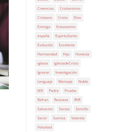
Creencias
Cristianismo
Cristiano
Cristo
Dios
Entrega
Entusiasmo
españa
EspirituSanto
Evolución
Excelente
Hermandad
Hijo
Honesta
iglesia
iglesiadeCristo
Ignorar
Investigación
Lenguaje
Mensaje
Noble
NVI
Padre
Prueba
Refran
Reúnase
RVR
Salvacion
Sectas
Sencillo
Servir
Sonrisa
Valentía
Voluntad