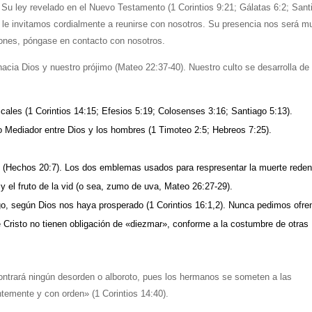
 Su ley revelado en el Nuevo Testamento (1 Corintios 9:21; Gálatas 6:2; Sant
s, le invitamos cordialmente a reunirse con nosotros. Su presencia nos será m
niones, póngase en contacto con nosotros.
 Dios y nuestro prójimo (Mateo 22:37-40). Nuestro culto se desarrolla de 
cales (1 Corintios 14:15; Efesios 5:19; Colosenses 3:16; Santiago 5:13).
o Mediador entre Dios y los hombres (1 Timoteo 2:5; Hebreos 7:25).
(Hechos 20:7). Los dos emblemas usados para respresentar la muerte reden
y el fruto de la vid (o sea, zumo de uva, Mateo 26:27-29).
, según Dios nos haya prosperado (1 Corintios 16:1,2). Nunca pedimos ofre
e Cristo no tienen obligación de «diezmar», conforme a la costumbre de otras
ntrará ningún desorden o alboroto, pues los hermanos se someten a las
temente y con orden» (1 Corintios 14:40).