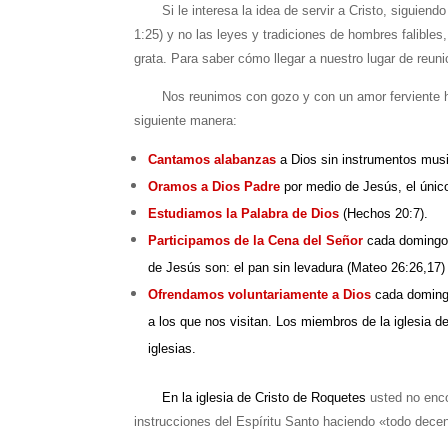
Si le interesa la idea de servir a Cristo, siguiendo
1:25) y no las leyes y tradiciones de hombres falible
grata. Para saber cómo llegar a nuestro lugar de reu
Nos reunimos con gozo y con un amor ferviente hacia
siguiente manera:
Cantamos alabanzas
a Dios sin instrumentos musi
Oramos a Dios Padre
por medio de Jesús, el únic
Estudiamos la Palabra de Dios
(Hechos 20:7).
Participamos de la Cena del Señor
cada domingo 
de Jesús son: el pan sin levadura (Mateo 26:26,17) 
Ofrendamos voluntariamente a Dios
cada domingo
a los que nos visitan. Los miembros de la iglesia d
iglesias.
En la iglesia de Cristo de Roquetes
usted no enco
instrucciones del Espíritu Santo haciendo «todo decen