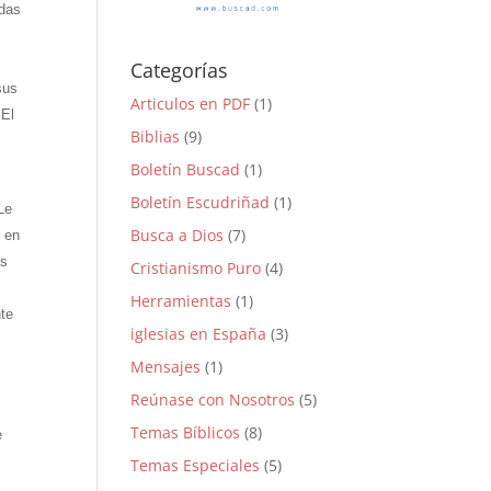
odas
Categorías
sus
Articulos en PDF
(1)
 El
Biblias
(9)
Boletín Buscad
(1)
Boletín Escudriñad
(1)
Le
Busca a Dios
(7)
l en
as
Cristianismo Puro
(4)
Herramientas
(1)
nte
iglesias en España
(3)
Mensajes
(1)
s
Reúnase con Nosotros
(5)
Temas Bíblicos
(8)
e
Temas Especiales
(5)