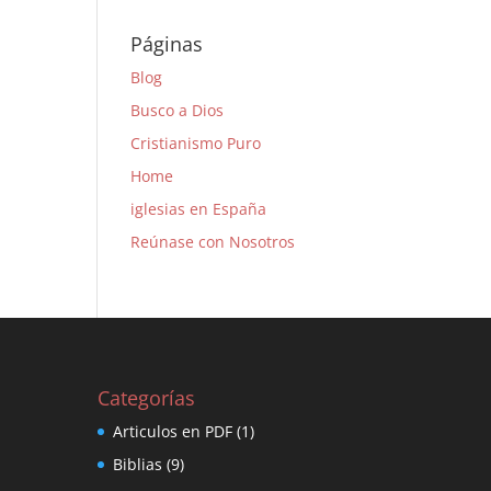
Páginas
Blog
Busco a Dios
Cristianismo Puro
Home
iglesias en España
Reúnase con Nosotros
Categorías
Articulos en PDF
(1)
Biblias
(9)