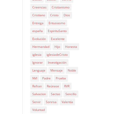
Creencias
Cristianismo
Cristiano
Cristo
Dios
Entrega
Entusiasmo
españa
EspirituSanto
Evolución
Excelente
Hermandad
Hijo
Honesta
iglesia
iglesiadeCristo
Ignorar
Investigación
Lenguaje
Mensaje
Noble
NVI
Padre
Prueba
Refran
Reúnase
RVR
Salvacion
Sectas
Sencillo
Servir
Sonrisa
Valentía
Voluntad