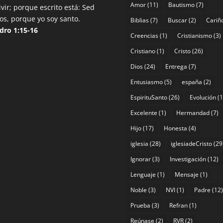
Amor
(11)
Bautismo
(7)
ivir; porque escrito está: Sed
os, porque yo soy santo.
Biblias
(7)
Buscar
(2)
Cariñ
dro 1:15-16
Creencias
(1)
Cristianismo
(3)
Cristiano
(1)
Cristo
(26)
Dios
(24)
Entrega
(7)
Entusiasmo
(5)
españa
(2)
EspirituSanto
(26)
Evolución
(1
Excelente
(1)
Hermandad
(7)
Hijo
(17)
Honesta
(4)
iglesia
(28)
iglesiadeCristo
(29
Ignorar
(3)
Investigación
(12)
Lenguaje
(1)
Mensaje
(1)
Noble
(3)
NVI
(1)
Padre
(12)
Prueba
(3)
Refran
(1)
Reúnase
(2)
RVR
(2)