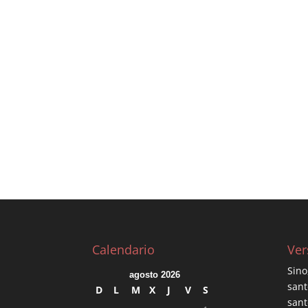
Calendario
Ver
Sino
agosto 2026
sant
D
L
M
X
J
V
S
sant