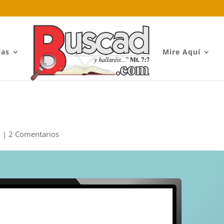
ias
Mire Aquí
d
|
2 Comentarios