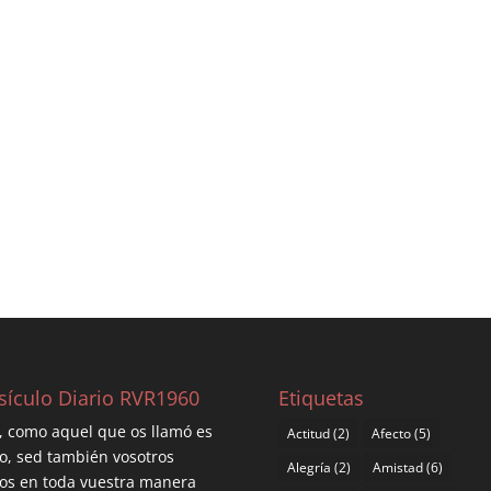
sículo Diario RVR1960
Etiquetas
, como aquel que os llamó es
Actitud
(2)
Afecto
(5)
o, sed también vosotros
Alegría
(2)
Amistad
(6)
os en toda vuestra manera