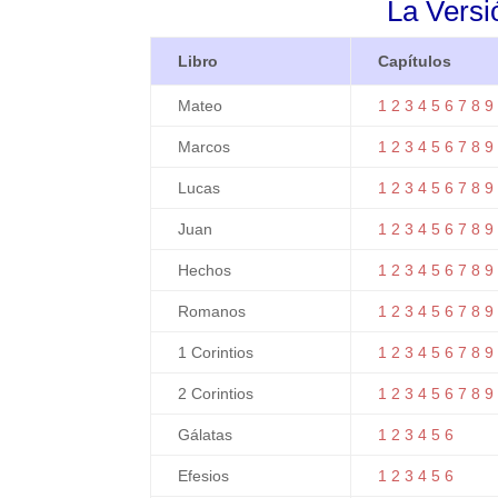
La Versió
Libro
Capítulos
Mateo
1
2
3
4
5
6
7
8
9
Marcos
1
2
3
4
5
6
7
8
9
Lucas
1
2
3
4
5
6
7
8
9
Juan
1
2
3
4
5
6
7
8
9
Hechos
1
2
3
4
5
6
7
8
9
Romanos
1
2
3
4
5
6
7
8
9
1 Corintios
1
2
3
4
5
6
7
8
9
2 Corintios
1
2
3
4
5
6
7
8
9
Gálatas
1
2
3
4
5
6
Efesios
1
2
3
4
5
6