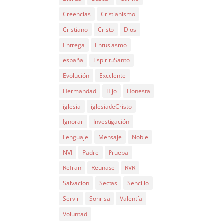
Creencias
Cristianismo
Cristiano
Cristo
Dios
Entrega
Entusiasmo
españa
EspirituSanto
Evolución
Excelente
Hermandad
Hijo
Honesta
iglesia
iglesiadeCristo
Ignorar
Investigación
Lenguaje
Mensaje
Noble
NVI
Padre
Prueba
Refran
Reúnase
RVR
Salvacion
Sectas
Sencillo
Servir
Sonrisa
Valentía
Voluntad