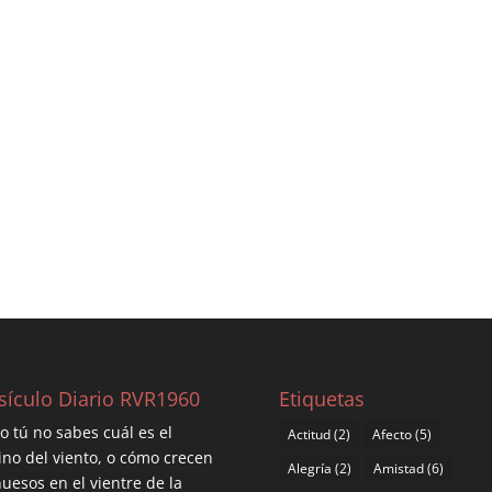
sículo Diario RVR1960
Etiquetas
 tú no sabes cuál es el
Actitud
(2)
Afecto
(5)
no del viento, o cómo crecen
Alegría
(2)
Amistad
(6)
huesos en el vientre de la