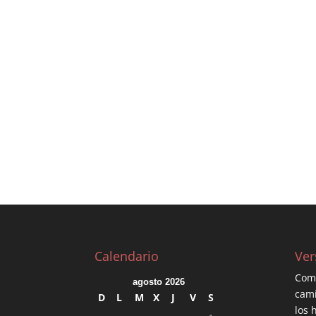
Calendario
Ver
Como
agosto 2026
cami
D
L
M
X
J
V
S
los 