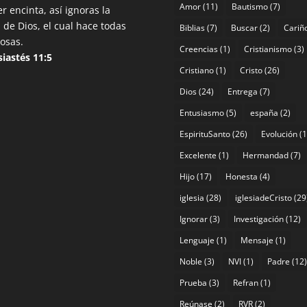
Amor
(11)
Bautismo
(7)
r encinta, así ignoras la
 de Dios, el cual hace todas
Biblias
(7)
Buscar
(2)
Cariñ
cosas.
Creencias
(1)
Cristianismo
(3)
siastés 11:5
Cristiano
(1)
Cristo
(26)
Dios
(24)
Entrega
(7)
Entusiasmo
(5)
españa
(2)
EspirituSanto
(26)
Evolución
(1
Excelente
(1)
Hermandad
(7)
Hijo
(17)
Honesta
(4)
iglesia
(28)
iglesiadeCristo
(29
Ignorar
(3)
Investigación
(12)
Lenguaje
(1)
Mensaje
(1)
Noble
(3)
NVI
(1)
Padre
(12)
Prueba
(3)
Refran
(1)
Reúnase
(2)
RVR
(2)