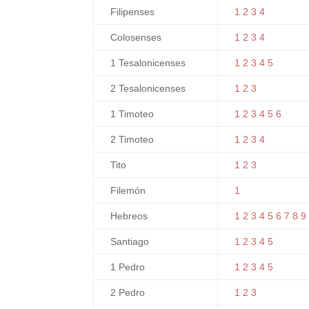
Filipenses
1
2
3
4
Colosenses
1
2
3
4
1 Tesalonicenses
1
2
3
4
5
2 Tesalonicenses
1
2
3
1 Timoteo
1
2
3
4
5
6
2 Timoteo
1
2
3
4
Tito
1
2
3
Filemón
1
Hebreos
1
2
3
4
5
6
7
8
9
Santiago
1
2
3
4
5
1 Pedro
1
2
3
4
5
2 Pedro
1
2
3