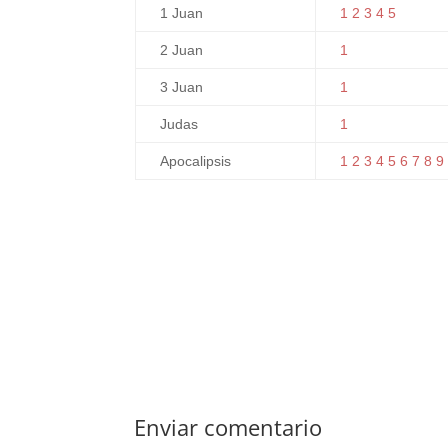
1 Juan
1
2
3
4
5
2 Juan
1
3 Juan
1
Judas
1
Apocalipsis
1
2
3
4
5
6
7
8
9
Enviar comentario