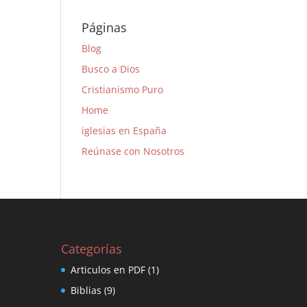
Páginas
Blog
Busco a Dios
Cristianismo Puro
Home
iglesias en España
Reúnase con Nosotros
Categorías
Articulos en PDF
(1)
Biblias
(9)