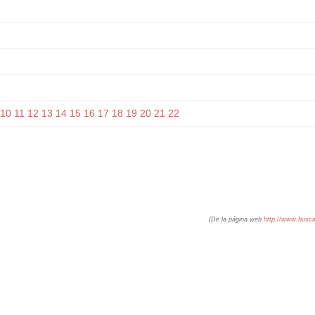
10
11
12
13
14
15
16
17
18
19
20
21
22
(De la página web
http://www.busc