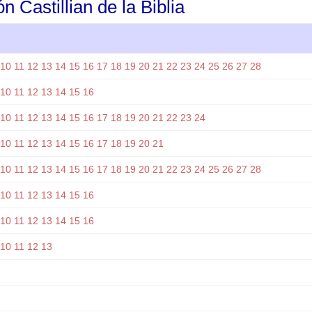
n Castillian de la Biblia
10
11
12
13
14
15
16
17
18
19
20
21
22
23
24
25
26
27
28
10
11
12
13
14
15
16
10
11
12
13
14
15
16
17
18
19
20
21
22
23
24
10
11
12
13
14
15
16
17
18
19
20
21
10
11
12
13
14
15
16
17
18
19
20
21
22
23
24
25
26
27
28
10
11
12
13
14
15
16
10
11
12
13
14
15
16
10
11
12
13