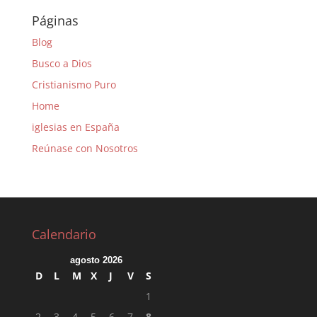
Páginas
Blog
Busco a Dios
Cristianismo Puro
Home
iglesias en España
Reúnase con Nosotros
Calendario
agosto 2026
D
L
M
X
J
V
S
1
2
3
4
5
6
7
8