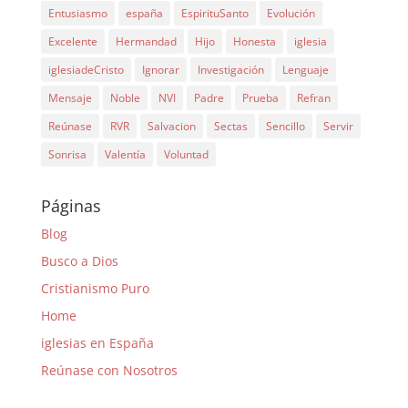
Entusiasmo
españa
EspirituSanto
Evolución
Excelente
Hermandad
Hijo
Honesta
iglesia
iglesiadeCristo
Ignorar
Investigación
Lenguaje
Mensaje
Noble
NVI
Padre
Prueba
Refran
Reúnase
RVR
Salvacion
Sectas
Sencillo
Servir
Sonrisa
Valentía
Voluntad
Páginas
Blog
Busco a Dios
Cristianismo Puro
Home
iglesias en España
Reúnase con Nosotros