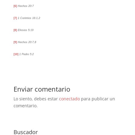
[6]
Hechos 20:7
[7]
1 Corintios 16:1,2
[8]
Efesios 5:19
[9]
Hechos 20:7,8
[10]
1 Pedro 5:2
Enviar comentario
Lo siento, debes estar
conectado
para publicar un
comentario.
Buscador