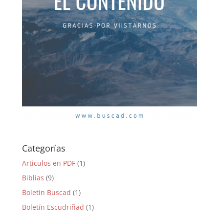
Categorías
Articulos en PDF
(1)
Biblias
(9)
Boletín Buscad
(1)
Boletín Escudriñad
(1)