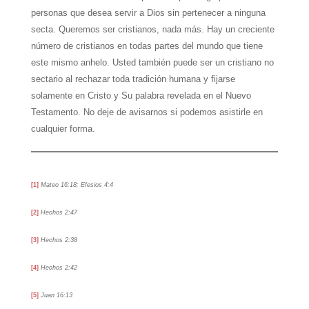
personas que desea servir a Dios sin pertenecer a ninguna
secta. Queremos ser cristianos, nada más. Hay un creciente
número de cristianos en todas partes del mundo que tiene
este mismo anhelo. Usted también puede ser un cristiano no
sectario al rechazar toda tradición humana y fijarse
solamente en Cristo y Su palabra revelada en el Nuevo
Testamento. No deje de avisarnos si podemos asistirle en
cualquier forma.
[1]
Mateo 16:18; Efesios 4:4
[2]
Hechos 2:47
[3]
Hechos 2:38
[4]
Hechos 2:42
[5]
Juan 16:13