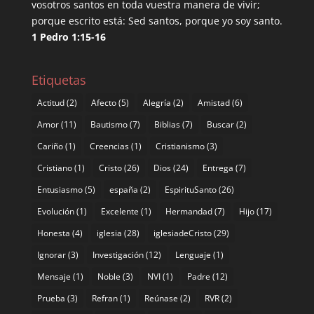
vosotros santos en toda vuestra manera de vivir;
porque escrito está: Sed santos, porque yo soy santo.
1 Pedro 1:15-16
Etiquetas
Actitud
(2)
Afecto
(5)
Alegría
(2)
Amistad
(6)
Amor
(11)
Bautismo
(7)
Biblias
(7)
Buscar
(2)
Cariño
(1)
Creencias
(1)
Cristianismo
(3)
Cristiano
(1)
Cristo
(26)
Dios
(24)
Entrega
(7)
Entusiasmo
(5)
españa
(2)
EspirituSanto
(26)
Evolución
(1)
Excelente
(1)
Hermandad
(7)
Hijo
(17)
Honesta
(4)
iglesia
(28)
iglesiadeCristo
(29)
Ignorar
(3)
Investigación
(12)
Lenguaje
(1)
Mensaje
(1)
Noble
(3)
NVI
(1)
Padre
(12)
Prueba
(3)
Refran
(1)
Reúnase
(2)
RVR
(2)