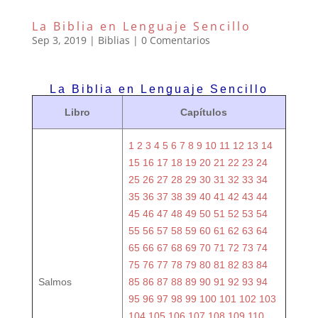
La Biblia en Lenguaje Sencillo
Sep 3, 2019
|
Biblias
|
0 Comentarios
La Biblia en Lenguaje Sencillo
Libro
Capítulos
1
2
3
4
5
6
7
8
9
10
11
12
13
14
15
16
17
18
19
20
21
22
23
24
25
26
27
28
29
30
31
32
33
34
35
36
37
38
39
40
41
42
43
44
45
46
47
48
49
50
51
52
53
54
55
56
57
58
59
60
61
62
63
64
65
66
67
68
69
70
71
72
73
74
75
76
77
78
79
80
81
82
83
84
Salmos
85
86
87
88
89
90
91
92
93
94
95
96
97
98
99
100
101
102
103
104
105
106
107
108
109
110