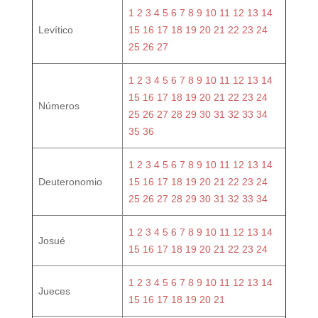
1
2
3
4
5
6
7
8
9
10
11
12
13
14
Levítico
15
16
17
18
19
20
21
22
23
24
25
26
27
1
2
3
4
5
6
7
8
9
10
11
12
13
14
15
16
17
18
19
20
21
22
23
24
Números
25
26
27
28
29
30
31
32
33
34
35
36
1
2
3
4
5
6
7
8
9
10
11
12
13
14
Deuteronomio
15
16
17
18
19
20
21
22
23
24
25
26
27
28
29
30
31
32
33
34
1
2
3
4
5
6
7
8
9
10
11
12
13
14
Josué
15
16
17
18
19
20
21
22
23
24
1
2
3
4
5
6
7
8
9
10
11
12
13
14
Jueces
15
16
17
18
19
20
21