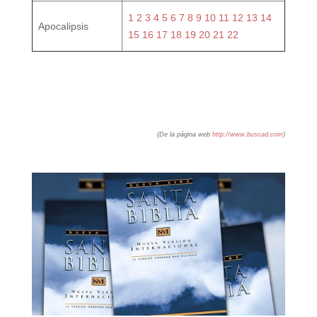
1
2
3
4
5
6
7
8
9
10
11
12
13
14
Apocalipsis
15
16
17
18
19
20
21
22
(De la página web
http://www.buscad.com
)