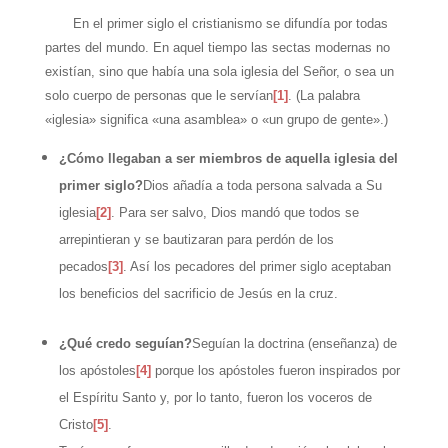
En el primer siglo el cristianismo se difundía por todas
partes del mundo. En aquel tiempo las sectas modernas no
existían, sino que había una sola iglesia del Señor, o sea un
solo cuerpo de personas que le servían
[1]
. (La palabra
«iglesia» significa «una asamblea» o «un grupo de gente».)
¿Cómo llegaban a ser miembros de aquella iglesia del
primer siglo?
Dios añadía a toda persona salvada a Su
iglesia
[2]
. Para ser salvo, Dios mandó que todos se
arrepintieran y se bautizaran para perdón de los
pecados
[3]
. Así los pecadores del primer siglo aceptaban
los beneficios del sacrificio de Jesús en la cruz.
¿Qué credo seguían?
Seguían la doctrina (enseñanza) de
los apóstoles
[4]
porque los apóstoles fueron inspirados por
el Espíritu Santo y, por lo tanto, fueron los voceros de
Cristo
[5]
.