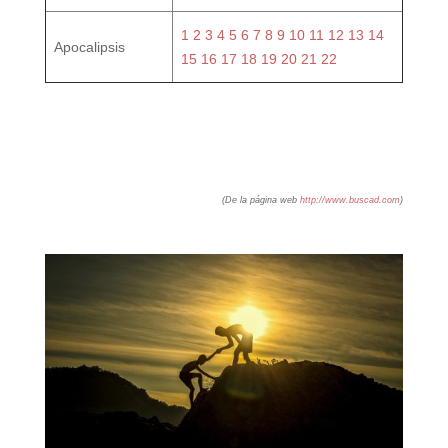
1
2
3
4
5
6
7
8
9
10
11
12
13
14
Apocalipsis
15
16
17
18
19
20
21
22
(De la página web
http://www.buscad.com
)