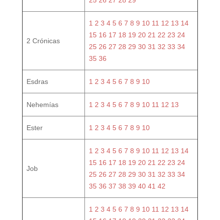
1
2
3
4
5
6
7
8
9
10
11
12
13
14
15
16
17
18
19
20
21
22
23
24
2 Crónicas
25
26
27
28
29
30
31
32
33
34
35
36
Esdras
1
2
3
4
5
6
7
8
9
10
Nehemías
1
2
3
4
5
6
7
8
9
10
11
12
13
Ester
1
2
3
4
5
6
7
8
9
10
1
2
3
4
5
6
7
8
9
10
11
12
13
14
15
16
17
18
19
20
21
22
23
24
Job
25
26
27
28
29
30
31
32
33
34
35
36
37
38
39
40
41
42
1
2
3
4
5
6
7
8
9
10
11
12
13
14