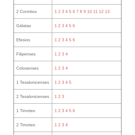
2 Corintios
1
2
3
4
5
6
7
8
9
10
11
12
13
Gálatas
1
2
3
4
5
6
Efesios
1
2
3
4
5
6
Filipenses
1
2
3
4
Colosenses
1
2
3
4
1 Tesalonicenses
1
2
3
4
5
2 Tesalonicenses
1
2
3
1 Timoteo
1
2
3
4
5
6
2 Timoteo
1
2
3
4