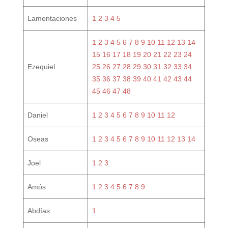
Lamentaciones
1
2
3
4
5
1
2
3
4
5
6
7
8
9
10
11
12
13
14
15
16
17
18
19
20
21
22
23
24
Ezequiel
25
26
27
28
29
30
31
32
33
34
35
36
37
38
39
40
41
42
43
44
45
46
47
48
Daniel
1
2
3
4
5
6
7
8
9
10
11
12
Oseas
1
2
3
4
5
6
7
8
9
10
11
12
13
14
Joel
1
2
3
Amós
1
2
3
4
5
6
7
8
9
Abdías
1