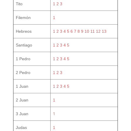
Tito
1
2
3
Filemón
1
Hebreos
1
2
3
4
5
6
7
8
9
10
11
12
13
Santiago
1
2
3
4
5
1 Pedro
1
2
3
4
5
2 Pedro
1
2
3
1 Juan
1
2
3
4
5
2 Juan
1
1
3 Juan
Judas
1