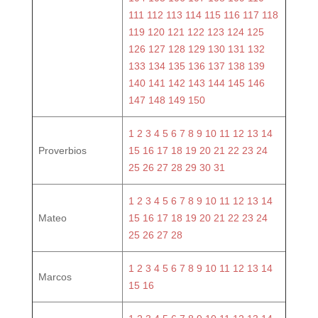
111
112
113
114
115
116
117
118
119
120
121
122
123
124
125
126
127
128
129
130
131
132
133
134
135
136
137
138
139
140
141
142
143
144
145
146
147
148
149
150
1
2
3
4
5
6
7
8
9
10
11
12
13
14
Proverbios
15
16
17
18
19
20
21
22
23
24
25
26
27
28
29
30
31
1
2
3
4
5
6
7
8
9
10
11
12
13
14
Mateo
15
16
17
18
19
20
21
22
23
24
25
26
27
28
1
2
3
4
5
6
7
8
9
10
11
12
13
14
Marcos
15
16