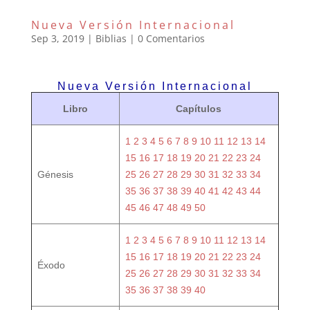
Nueva Versión Internacional
Sep 3, 2019
|
Biblias
|
0 Comentarios
Nueva Versión Internacional
Libro
Capítulos
1
2
3
4
5
6
7
8
9
10
11
12
13
14
15
16
17
18
19
20
21
22
23
24
Génesis
25
26
27
28
29
30
31
32
33
34
35
36
37
38
39
40
41
42
43
44
45
46
47
48
49
50
1
2
3
4
5
6
7
8
9
10
11
12
13
14
15
16
17
18
19
20
21
22
23
24
Éxodo
25
26
27
28
29
30
31
32
33
34
35
36
37
38
39
40