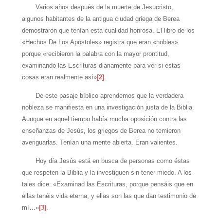
Varios años después de la muerte de Jesucristo,
algunos habitantes de la antigua ciudad griega de Berea
demostraron que tenían esta cualidad honrosa. El libro de los
«Hechos De Los Apóstoles» registra que eran «nobles»
porque «recibieron la palabra con la mayor prontitud,
examinando las Escrituras diariamente para ver si estas
cosas eran realmente así»
[2]
.
De este pasaje bíblico aprendemos que la verdadera
nobleza se manifiesta en una investigación justa de la Biblia.
Aunque en aquel tiempo había mucha oposición contra las
enseñanzas de Jesús, los griegos de Berea no temieron
averiguarlas. Tenían una mente abierta. Eran valientes.
Hoy día Jesús está en busca de personas como éstas
que respeten la Biblia y la investiguen sin tener miedo. A los
tales dice: «Examinad las Escrituras, porque pensáis que en
ellas tenéis vida eterna; y ellas son las que dan testimonio de
mí…»
[3]
.