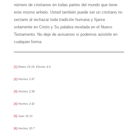
número de cristianos en todas partes del mundo que tiene
este mismo anhelo. Usted también puede ser un cristiano no
sectario al rechazar toda tradición humana y fijarse
solamente en Cristo y Su palabra revelada en el Nuevo
Testamento. No deje de avisarnos si podemos asistirle en
cualquier forma.
[1]
Mateo 16:18; Efesios 4:4
[2]
Hechos 2:47
[3]
Hechos 2:38
[4]
Hechos 2:42
[5]
Juan 16:13
[6]
Hechos 20:7