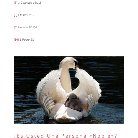
[7]
1 Corintios 16:1,2
[8]
Efesios 5:19
[9]
Hechos 20:7,8
[10]
1 Pedro 5:2
¿Es Usted Una Persona «Noble»?