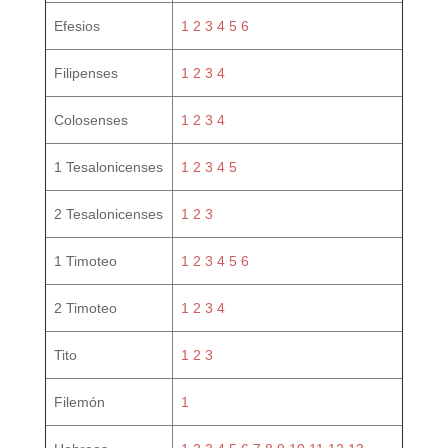
Efesios
1
2
3
4
5
6
Filipenses
1
2
3
4
Colosenses
1
2
3
4
1 Tesalonicenses
1
2
3
4
5
2 Tesalonicenses
1
2
3
1 Timoteo
1
2
3
4
5
6
2 Timoteo
1
2
3
4
Tito
1
2
3
Filemón
1