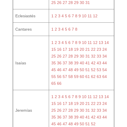
25
26
27
28
29
30
31
Eclesiastés
1
2
3
4
5
6
7
8
9
10
11
12
Cantares
1
2
3
4
5
6
7
8
1
2
3
4
5
6
7
8
9
10
11
12
13
14
15
16
17
18
19
20
21
22
23
24
25
26
27
28
29
30
31
32
33
34
Isaías
35
36
37
38
39
40
41
42
43
44
45
46
47
48
49
50
51
52
53
54
55
56
57
58
59
60
61
62
63
64
65
66
1
2
3
4
5
6
7
8
9
10
11
12
13
14
15
16
17
18
19
20
21
22
23
24
Jeremías
25
26
27
28
29
30
31
32
33
34
35
36
37
38
39
40
41
42
43
44
45
46
47
48
49
50
51
52